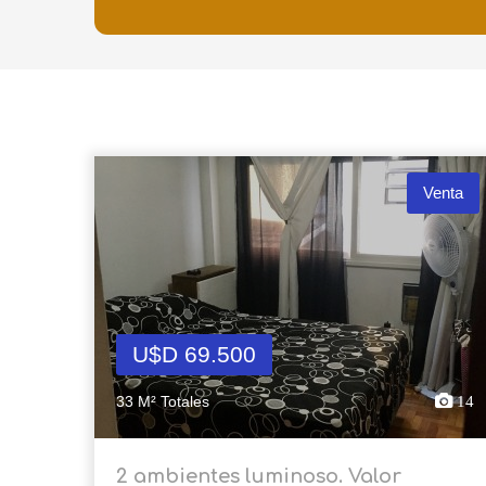
Venta
U$D 69.500
33 M² Totales
14
2 ambientes luminoso. Valor