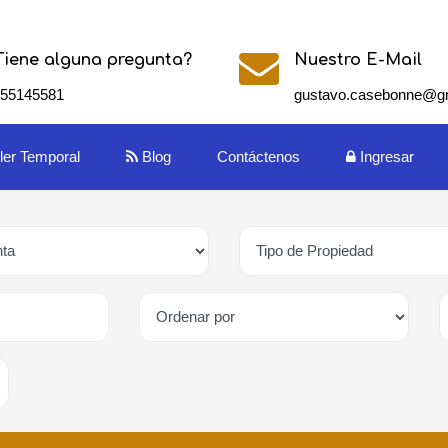
Tiene alguna pregunta?
Nuestro E-Mail
155145581
gustavo.casebonne@g
iler Temporal
Blog
Contáctenos
Ingresar