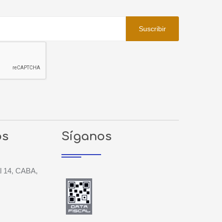
Suscribir
os
Síganos
l 14, CABA,