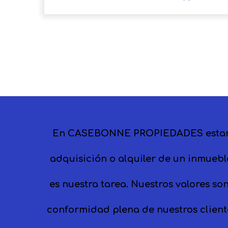
En CASEBONNE PROPIEDADES estamos 
adquisición o alquiler de un inmuebl
es nuestra tarea. Nuestros valores so
conformidad plena de nuestros client