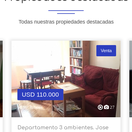
Todas nuestras propiedades destacadas
Venta
USD 110.000
50 M² Totales
27
Departamento 3 ambientes. Jose