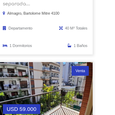
separada....
Almagro, Bartolome Mitre 4100
Departamento
40 M² Totales
1 Dormitorios
1 Baños
Venta
USD 59.000