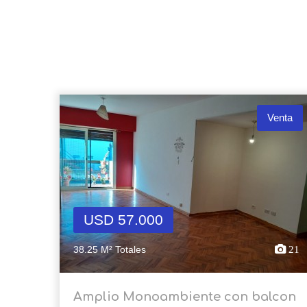
Venta
USD 57.000
38.25 M² Totales
21
Amplio Monoambiente con balcon