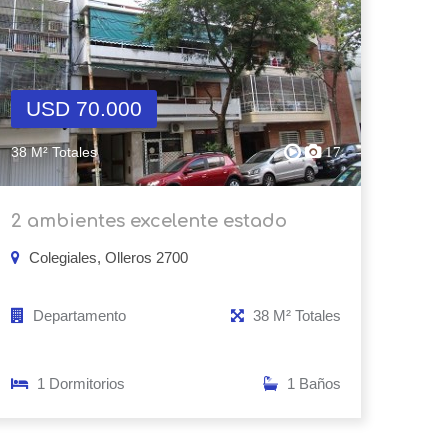
USD 70.000
38 M² Totales
17
2 ambientes excelente estado
Colegiales, Olleros 2700
Departamento
38 M² Totales
1 Dormitorios
1 Baños