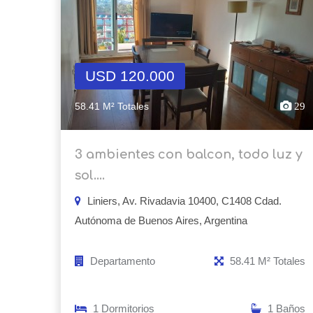
USD 120.000
58.41 M² Totales
29
3 ambientes con balcon, todo luz y
sol....
Liniers, Av. Rivadavia 10400, C1408 Cdad.
Autónoma de Buenos Aires, Argentina
Departamento
58.41 M² Totales
1 Dormitorios
1 Baños