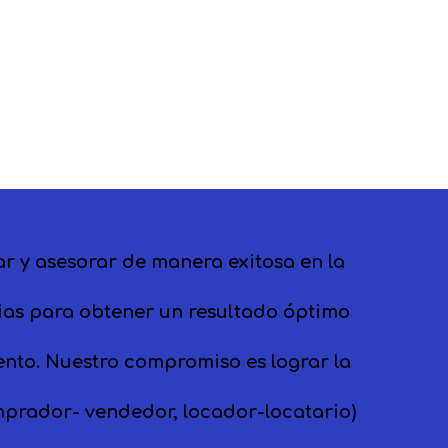
y asesorar de manera exitosa en la
cias para obtener un resultado óptimo
iento. Nuestro compromiso es lograr la
mprador- vendedor, locador-locatario)