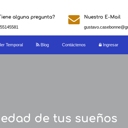
Tiene alguna pregunta?
Nuestro E-Mail
155145581
gustavo.casebonne@g
iler Temporal
Blog
Contáctenos
Ingresar
iedad de tus sueños